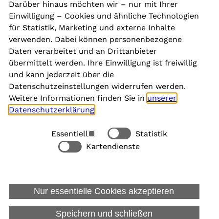
Darüber hinaus möchten wir – nur mit Ihrer
Presse
Einwilligung – Cookies und ähnliche Technologien
Aktuelles
für Statistik, Marketing und externe Inhalte
Karriere
verwenden. Dabei können personenbezogene
Newsletter
Daten verarbeitet und an Drittanbieter
übermittelt werden. Ihre Einwilligung ist freiwillig
und kann jederzeit über die
Social Media
Datenschutzeinstellungen widerrufen werden.
Weitere Informationen finden Sie in
unserer
Datenschutzerklärung
.
Essentiell
Statistik
Rechtliches
Kartendienste
Alle akzeptieren
Barrierefreiheit
Allgemeine Datenschutzinformation
Nur essentielle Cookies akzeptieren
Datenschutzinformation für Bewerbungen
Impressum
Speichern und schließen