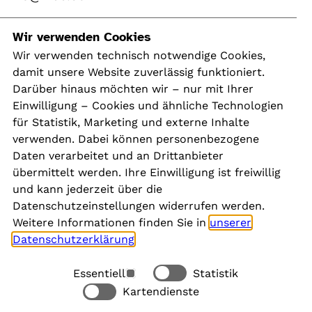
Navigation
Wir verwenden Cookies
Wir verwenden technisch notwendige Cookies,
damit unsere Website zuverlässig funktioniert.
Kontakt
Darüber hinaus möchten wir – nur mit Ihrer
Presse
Einwilligung – Cookies und ähnliche Technologien
Aktuelles
für Statistik, Marketing und externe Inhalte
Karriere
verwenden. Dabei können personenbezogene
Newsletter
Daten verarbeitet und an Drittanbieter
übermittelt werden. Ihre Einwilligung ist freiwillig
und kann jederzeit über die
Social Media
Datenschutzeinstellungen widerrufen werden.
Weitere Informationen finden Sie in
unserer
Datenschutzerklärung
.
Essentiell
Statistik
Rechtliches
Kartendienste