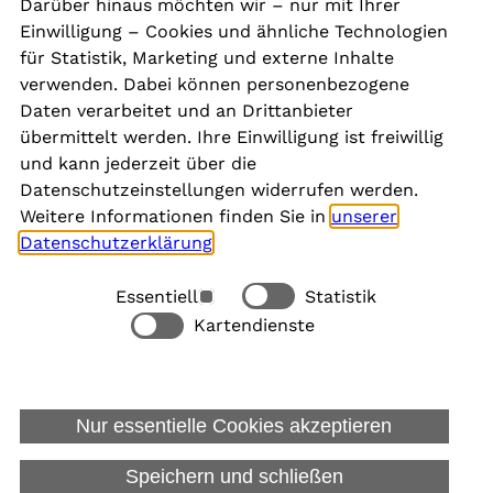
Darüber hinaus möchten wir – nur mit Ihrer
Presse
Einwilligung – Cookies und ähnliche Technologien
Aktuelles
für Statistik, Marketing und externe Inhalte
Karriere
verwenden. Dabei können personenbezogene
Newsletter
Daten verarbeitet und an Drittanbieter
übermittelt werden. Ihre Einwilligung ist freiwillig
und kann jederzeit über die
Social Media
Datenschutzeinstellungen widerrufen werden.
Weitere Informationen finden Sie in
unserer
Datenschutzerklärung
.
Essentiell
Statistik
Rechtliches
Kartendienste
Alle akzeptieren
Barrierefreiheit
Allgemeine Datenschutzinformation
Nur essentielle Cookies akzeptieren
Datenschutzinformation für Bewerbungen
Impressum
Speichern und schließen