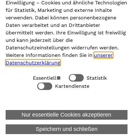
Einwilligung – Cookies und ähnliche Technologien
Aktuelles
für Statistik, Marketing und externe Inhalte
Karriere
verwenden. Dabei können personenbezogene
Newsletter
Daten verarbeitet und an Drittanbieter
übermittelt werden. Ihre Einwilligung ist freiwillig
und kann jederzeit über die
Social Media
Datenschutzeinstellungen widerrufen werden.
Weitere Informationen finden Sie in
unserer
Datenschutzerklärung
.
Essentiell
Statistik
Rechtliches
Kartendienste
Alle akzeptieren
Barrierefreiheit
Allgemeine Datenschutzinformation
Nur essentielle Cookies akzeptieren
Datenschutzinformation für Bewerbungen
Impressum
Speichern und schließen