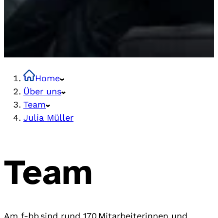
Home
Über uns
Team
Julia Müller
Team
Am f-bb sind rund 170 Mitarbeiterinnen und