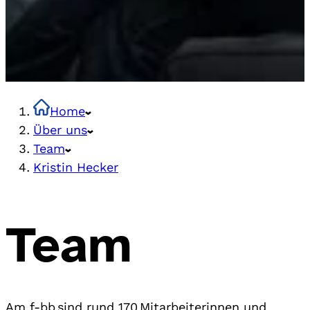
Home
Über uns
Team
Kristin Hecker
Team
Am f-bb sind rund 170 Mitarbeiterinnen und