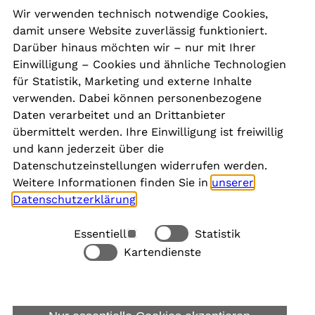
Wir verwenden technisch notwendige Cookies,
damit unsere Website zuverlässig funktioniert.
Kontakt
Darüber hinaus möchten wir – nur mit Ihrer
Presse
Einwilligung – Cookies und ähnliche Technologien
Aktuelles
für Statistik, Marketing und externe Inhalte
Karriere
verwenden. Dabei können personenbezogene
Newsletter
Daten verarbeitet und an Drittanbieter
übermittelt werden. Ihre Einwilligung ist freiwillig
und kann jederzeit über die
Social Media
Datenschutzeinstellungen widerrufen werden.
Weitere Informationen finden Sie in
unserer
Datenschutzerklärung
.
Essentiell
Statistik
Rechtliches
Kartendienste
Alle akzeptieren
Barrierefreiheit
Allgemeine Datenschutzinformation