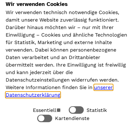
Navigation
Wir verwenden Cookies
Wir verwenden technisch notwendige Cookies,
damit unsere Website zuverlässig funktioniert.
Kontakt
Darüber hinaus möchten wir – nur mit Ihrer
Presse
Einwilligung – Cookies und ähnliche Technologien
Aktuelles
für Statistik, Marketing und externe Inhalte
Karriere
verwenden. Dabei können personenbezogene
Newsletter
Daten verarbeitet und an Drittanbieter
übermittelt werden. Ihre Einwilligung ist freiwillig
und kann jederzeit über die
Social Media
Datenschutzeinstellungen widerrufen werden.
Weitere Informationen finden Sie in
unserer
Datenschutzerklärung
.
Essentiell
Statistik
Rechtliches
Kartendienste
Alle akzeptieren
Barrierefreiheit