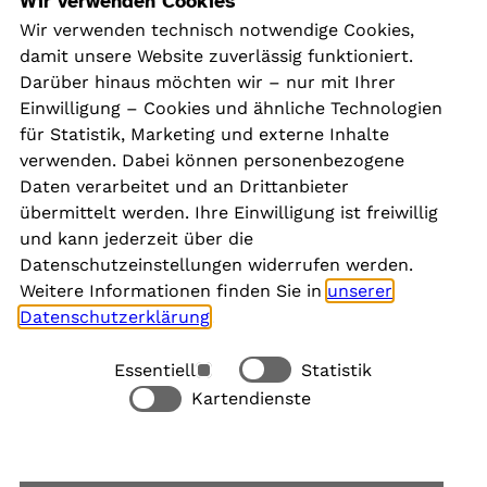
Navigation
Wir verwenden Cookies
Wir verwenden technisch notwendige Cookies,
damit unsere Website zuverlässig funktioniert.
Kontakt
Darüber hinaus möchten wir – nur mit Ihrer
Presse
Einwilligung – Cookies und ähnliche Technologien
Aktuelles
für Statistik, Marketing und externe Inhalte
Karriere
verwenden. Dabei können personenbezogene
Newsletter
Daten verarbeitet und an Drittanbieter
übermittelt werden. Ihre Einwilligung ist freiwillig
und kann jederzeit über die
Social Media
Datenschutzeinstellungen widerrufen werden.
Weitere Informationen finden Sie in
unserer
Datenschutzerklärung
.
Essentiell
Statistik
Rechtliches
Kartendienste
Alle akzeptieren
Barrierefreiheit
Allgemeine Datenschutzinformation