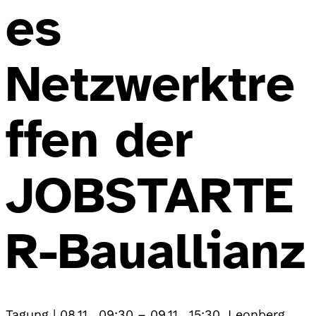
es
Netzwerktre
ffen der
JOBSTARTE
R-Bauallianz
Tagung
|
08.11., 09:30
–
09.11., 15:30
,
Leonberg