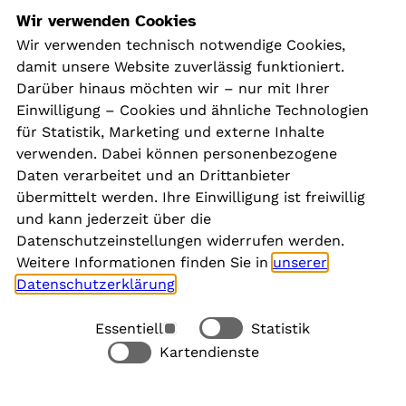
Navigation
Wir verwenden Cookies
Wir verwenden technisch notwendige Cookies,
damit unsere Website zuverlässig funktioniert.
Kontakt
Darüber hinaus möchten wir – nur mit Ihrer
Presse
Einwilligung – Cookies und ähnliche Technologien
Aktuelles
für Statistik, Marketing und externe Inhalte
Karriere
verwenden. Dabei können personenbezogene
Newsletter
Daten verarbeitet und an Drittanbieter
übermittelt werden. Ihre Einwilligung ist freiwillig
und kann jederzeit über die
Social Media
Datenschutzeinstellungen widerrufen werden.
Weitere Informationen finden Sie in
unserer
Datenschutzerklärung
.
Essentiell
Statistik
Rechtliches
Kartendienste
Alle akzeptieren
Barrierefreiheit