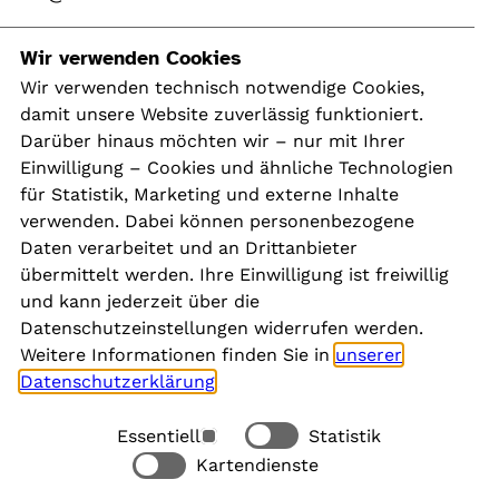
Navigation
Wir verwenden Cookies
Wir verwenden technisch notwendige Cookies,
damit unsere Website zuverlässig funktioniert.
Kontakt
Darüber hinaus möchten wir – nur mit Ihrer
Presse
Einwilligung – Cookies und ähnliche Technologien
Aktuelles
für Statistik, Marketing und externe Inhalte
Karriere
verwenden. Dabei können personenbezogene
Newsletter
Daten verarbeitet und an Drittanbieter
übermittelt werden. Ihre Einwilligung ist freiwillig
und kann jederzeit über die
Social Media
Datenschutzeinstellungen widerrufen werden.
Weitere Informationen finden Sie in
unserer
Datenschutzerklärung
.
Essentiell
Statistik
Rechtliches
Kartendienste