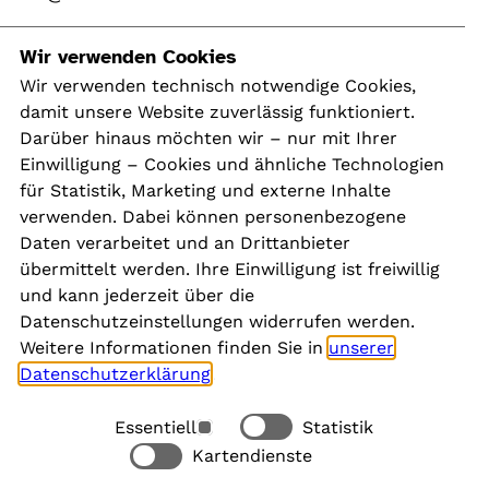
Navigation
Wir verwenden Cookies
Wir verwenden technisch notwendige Cookies,
damit unsere Website zuverlässig funktioniert.
Kontakt
Darüber hinaus möchten wir – nur mit Ihrer
Presse
Einwilligung – Cookies und ähnliche Technologien
Aktuelles
für Statistik, Marketing und externe Inhalte
Karriere
verwenden. Dabei können personenbezogene
Newsletter
Daten verarbeitet und an Drittanbieter
übermittelt werden. Ihre Einwilligung ist freiwillig
und kann jederzeit über die
Social Media
Datenschutzeinstellungen widerrufen werden.
Weitere Informationen finden Sie in
unserer
Datenschutzerklärung
.
Essentiell
Statistik
Rechtliches
Kartendienste