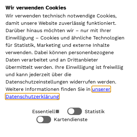
Navigation
Wir verwenden Cookies
Wir verwenden technisch notwendige Cookies,
damit unsere Website zuverlässig funktioniert.
Kontakt
Darüber hinaus möchten wir – nur mit Ihrer
Presse
Einwilligung – Cookies und ähnliche Technologien
Aktuelles
für Statistik, Marketing und externe Inhalte
Karriere
verwenden. Dabei können personenbezogene
Newsletter
Daten verarbeitet und an Drittanbieter
übermittelt werden. Ihre Einwilligung ist freiwillig
und kann jederzeit über die
Social Media
Datenschutzeinstellungen widerrufen werden.
Weitere Informationen finden Sie in
unserer
Datenschutzerklärung
.
Essentiell
Statistik
Rechtliches
Kartendienste
Alle akzeptieren
Barrierefreiheit