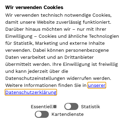
Navigation
Wir verwenden Cookies
Wir verwenden technisch notwendige Cookies,
damit unsere Website zuverlässig funktioniert.
Kontakt
Darüber hinaus möchten wir – nur mit Ihrer
Presse
Einwilligung – Cookies und ähnliche Technologien
Aktuelles
für Statistik, Marketing und externe Inhalte
Karriere
verwenden. Dabei können personenbezogene
Newsletter
Daten verarbeitet und an Drittanbieter
übermittelt werden. Ihre Einwilligung ist freiwillig
und kann jederzeit über die
Social Media
Datenschutzeinstellungen widerrufen werden.
Weitere Informationen finden Sie in
unserer
Datenschutzerklärung
.
Essentiell
Statistik
Rechtliches
Kartendienste
Alle akzeptieren
Barrierefreiheit