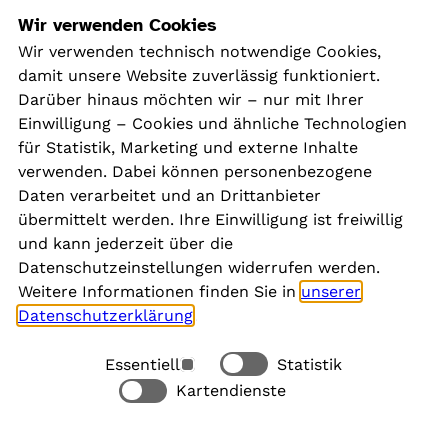
Navigation
Wir verwenden Cookies
Wir verwenden technisch notwendige Cookies,
damit unsere Website zuverlässig funktioniert.
Kontakt
Darüber hinaus möchten wir – nur mit Ihrer
Presse
Einwilligung – Cookies und ähnliche Technologien
Aktuelles
für Statistik, Marketing und externe Inhalte
Karriere
verwenden. Dabei können personenbezogene
Newsletter
Daten verarbeitet und an Drittanbieter
übermittelt werden. Ihre Einwilligung ist freiwillig
und kann jederzeit über die
Social Media
Datenschutzeinstellungen widerrufen werden.
Weitere Informationen finden Sie in
unserer
Datenschutzerklärung
.
Essentiell
Statistik
Rechtliches
Kartendienste
Alle akzeptieren
Barrierefreiheit