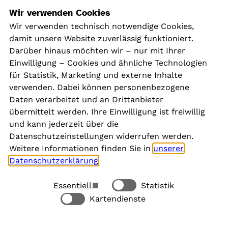
Navigation
Wir verwenden Cookies
Wir verwenden technisch notwendige Cookies,
damit unsere Website zuverlässig funktioniert.
Kontakt
Darüber hinaus möchten wir – nur mit Ihrer
Presse
Einwilligung – Cookies und ähnliche Technologien
Aktuelles
für Statistik, Marketing und externe Inhalte
Karriere
verwenden. Dabei können personenbezogene
Newsletter
Daten verarbeitet und an Drittanbieter
übermittelt werden. Ihre Einwilligung ist freiwillig
und kann jederzeit über die
Social Media
Datenschutzeinstellungen widerrufen werden.
Weitere Informationen finden Sie in
unserer
Datenschutzerklärung
.
Essentiell
Statistik
Rechtliches
Kartendienste
Alle akzeptieren
Barrierefreiheit