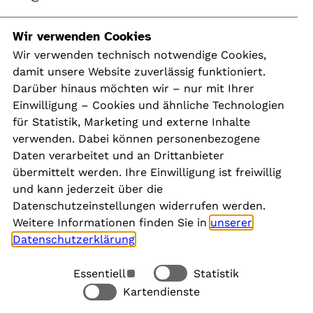
Navigation
Wir verwenden Cookies
Wir verwenden technisch notwendige Cookies,
damit unsere Website zuverlässig funktioniert.
Kontakt
Darüber hinaus möchten wir – nur mit Ihrer
Presse
Einwilligung – Cookies und ähnliche Technologien
Aktuelles
für Statistik, Marketing und externe Inhalte
Karriere
verwenden. Dabei können personenbezogene
Newsletter
Daten verarbeitet und an Drittanbieter
übermittelt werden. Ihre Einwilligung ist freiwillig
und kann jederzeit über die
Social Media
Datenschutzeinstellungen widerrufen werden.
Weitere Informationen finden Sie in
unserer
Datenschutzerklärung
.
Essentiell
Statistik
Rechtliches
Kartendienste