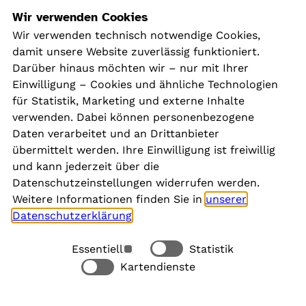
Navigation
Wir verwenden Cookies
Wir verwenden technisch notwendige Cookies,
damit unsere Website zuverlässig funktioniert.
Kontakt
Darüber hinaus möchten wir – nur mit Ihrer
Presse
Einwilligung – Cookies und ähnliche Technologien
Aktuelles
für Statistik, Marketing und externe Inhalte
Karriere
verwenden. Dabei können personenbezogene
Newsletter
Daten verarbeitet und an Drittanbieter
übermittelt werden. Ihre Einwilligung ist freiwillig
und kann jederzeit über die
Social Media
Datenschutzeinstellungen widerrufen werden.
Weitere Informationen finden Sie in
unserer
Datenschutzerklärung
.
Essentiell
Statistik
Rechtliches
Kartendienste
Alle akzeptieren
Barrierefreiheit