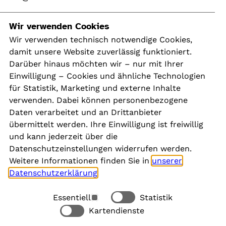
Navigation
Wir verwenden Cookies
Wir verwenden technisch notwendige Cookies,
damit unsere Website zuverlässig funktioniert.
Kontakt
Darüber hinaus möchten wir – nur mit Ihrer
Presse
Einwilligung – Cookies und ähnliche Technologien
Aktuelles
für Statistik, Marketing und externe Inhalte
Karriere
verwenden. Dabei können personenbezogene
Newsletter
Daten verarbeitet und an Drittanbieter
übermittelt werden. Ihre Einwilligung ist freiwillig
und kann jederzeit über die
Social Media
Datenschutzeinstellungen widerrufen werden.
Weitere Informationen finden Sie in
unserer
Datenschutzerklärung
.
Essentiell
Statistik
Rechtliches
Kartendienste