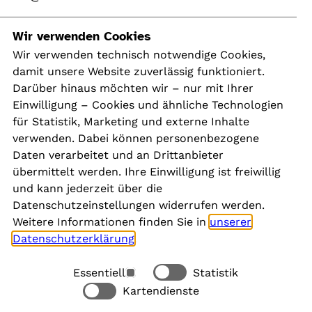
Navigation
Wir verwenden Cookies
Wir verwenden technisch notwendige Cookies,
damit unsere Website zuverlässig funktioniert.
Kontakt
Darüber hinaus möchten wir – nur mit Ihrer
Presse
Einwilligung – Cookies und ähnliche Technologien
Aktuelles
für Statistik, Marketing und externe Inhalte
Karriere
verwenden. Dabei können personenbezogene
Newsletter
Daten verarbeitet und an Drittanbieter
übermittelt werden. Ihre Einwilligung ist freiwillig
und kann jederzeit über die
Social Media
Datenschutzeinstellungen widerrufen werden.
Weitere Informationen finden Sie in
unserer
Datenschutzerklärung
.
Essentiell
Statistik
Rechtliches
Kartendienste