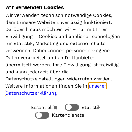
Navigation
Wir verwenden Cookies
Wir verwenden technisch notwendige Cookies,
damit unsere Website zuverlässig funktioniert.
Kontakt
Darüber hinaus möchten wir – nur mit Ihrer
Presse
Einwilligung – Cookies und ähnliche Technologien
Aktuelles
für Statistik, Marketing und externe Inhalte
Karriere
verwenden. Dabei können personenbezogene
Newsletter
Daten verarbeitet und an Drittanbieter
übermittelt werden. Ihre Einwilligung ist freiwillig
und kann jederzeit über die
Social Media
Datenschutzeinstellungen widerrufen werden.
Weitere Informationen finden Sie in
unserer
Datenschutzerklärung
.
Essentiell
Statistik
Rechtliches
Kartendienste
Alle akzeptieren
Barrierefreiheit