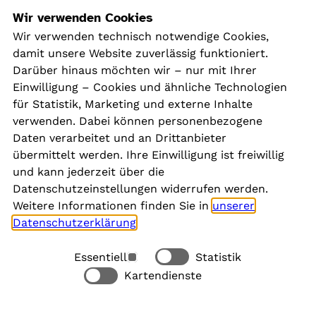
Navigation
Wir verwenden Cookies
Wir verwenden technisch notwendige Cookies,
damit unsere Website zuverlässig funktioniert.
Kontakt
Darüber hinaus möchten wir – nur mit Ihrer
Presse
Einwilligung – Cookies und ähnliche Technologien
Aktuelles
für Statistik, Marketing und externe Inhalte
Karriere
verwenden. Dabei können personenbezogene
Newsletter
Daten verarbeitet und an Drittanbieter
übermittelt werden. Ihre Einwilligung ist freiwillig
und kann jederzeit über die
Social Media
Datenschutzeinstellungen widerrufen werden.
Weitere Informationen finden Sie in
unserer
Datenschutzerklärung
.
Essentiell
Statistik
Rechtliches
Kartendienste
Alle akzeptieren
Barrierefreiheit