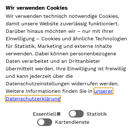
Navigation
Wir verwenden Cookies
Wir verwenden technisch notwendige Cookies,
damit unsere Website zuverlässig funktioniert.
Kontakt
Darüber hinaus möchten wir – nur mit Ihrer
Presse
Einwilligung – Cookies und ähnliche Technologien
Aktuelles
für Statistik, Marketing und externe Inhalte
Karriere
verwenden. Dabei können personenbezogene
Newsletter
Daten verarbeitet und an Drittanbieter
übermittelt werden. Ihre Einwilligung ist freiwillig
und kann jederzeit über die
Social Media
Datenschutzeinstellungen widerrufen werden.
Weitere Informationen finden Sie in
unserer
Datenschutzerklärung
.
Essentiell
Statistik
Rechtliches
Kartendienste
Alle akzeptieren
Barrierefreiheit