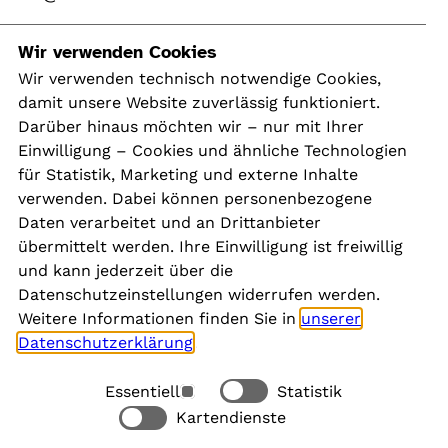
Navigation
Wir verwenden Cookies
Wir verwenden technisch notwendige Cookies,
damit unsere Website zuverlässig funktioniert.
Kontakt
Darüber hinaus möchten wir – nur mit Ihrer
Presse
Einwilligung – Cookies und ähnliche Technologien
Aktuelles
für Statistik, Marketing und externe Inhalte
Karriere
verwenden. Dabei können personenbezogene
Newsletter
Daten verarbeitet und an Drittanbieter
übermittelt werden. Ihre Einwilligung ist freiwillig
und kann jederzeit über die
Social Media
Datenschutzeinstellungen widerrufen werden.
Weitere Informationen finden Sie in
unserer
Datenschutzerklärung
.
Essentiell
Statistik
Rechtliches
Kartendienste