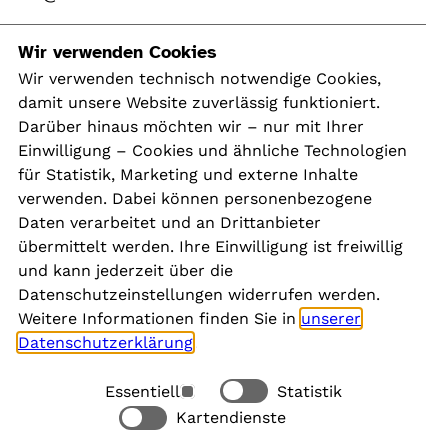
Navigation
Wir verwenden Cookies
Wir verwenden technisch notwendige Cookies,
damit unsere Website zuverlässig funktioniert.
Kontakt
Darüber hinaus möchten wir – nur mit Ihrer
Presse
Einwilligung – Cookies und ähnliche Technologien
Aktuelles
für Statistik, Marketing und externe Inhalte
Karriere
verwenden. Dabei können personenbezogene
Newsletter
Daten verarbeitet und an Drittanbieter
übermittelt werden. Ihre Einwilligung ist freiwillig
und kann jederzeit über die
Social Media
Datenschutzeinstellungen widerrufen werden.
Weitere Informationen finden Sie in
unserer
Datenschutzerklärung
.
Essentiell
Statistik
Rechtliches
Kartendienste