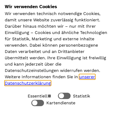
Navigation
Wir verwenden Cookies
Wir verwenden technisch notwendige Cookies,
damit unsere Website zuverlässig funktioniert.
Kontakt
Darüber hinaus möchten wir – nur mit Ihrer
Presse
Einwilligung – Cookies und ähnliche Technologien
Aktuelles
für Statistik, Marketing und externe Inhalte
Karriere
verwenden. Dabei können personenbezogene
Newsletter
Daten verarbeitet und an Drittanbieter
übermittelt werden. Ihre Einwilligung ist freiwillig
und kann jederzeit über die
Social Media
Datenschutzeinstellungen widerrufen werden.
Weitere Informationen finden Sie in
unserer
Datenschutzerklärung
.
Essentiell
Statistik
Rechtliches
Kartendienste
Alle akzeptieren
Barrierefreiheit