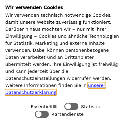
Navigation
Wir verwenden Cookies
Wir verwenden technisch notwendige Cookies,
damit unsere Website zuverlässig funktioniert.
Kontakt
Darüber hinaus möchten wir – nur mit Ihrer
Presse
Einwilligung – Cookies und ähnliche Technologien
Aktuelles
für Statistik, Marketing und externe Inhalte
Karriere
verwenden. Dabei können personenbezogene
Newsletter
Daten verarbeitet und an Drittanbieter
übermittelt werden. Ihre Einwilligung ist freiwillig
und kann jederzeit über die
Social Media
Datenschutzeinstellungen widerrufen werden.
Weitere Informationen finden Sie in
unserer
Datenschutzerklärung
.
Essentiell
Statistik
Rechtliches
Kartendienste
Alle akzeptieren
Barrierefreiheit