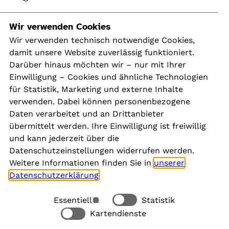
Navigation
Wir verwenden Cookies
Wir verwenden technisch notwendige Cookies,
damit unsere Website zuverlässig funktioniert.
Kontakt
Darüber hinaus möchten wir – nur mit Ihrer
Presse
Einwilligung – Cookies und ähnliche Technologien
Aktuelles
für Statistik, Marketing und externe Inhalte
Karriere
verwenden. Dabei können personenbezogene
Newsletter
Daten verarbeitet und an Drittanbieter
übermittelt werden. Ihre Einwilligung ist freiwillig
und kann jederzeit über die
Social Media
Datenschutzeinstellungen widerrufen werden.
Weitere Informationen finden Sie in
unserer
Datenschutzerklärung
.
Essentiell
Statistik
Rechtliches
Kartendienste