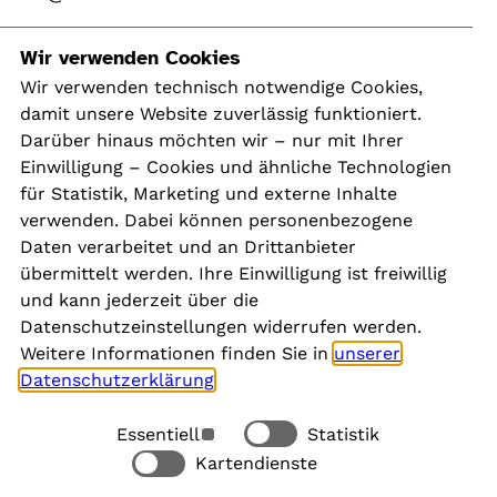
Navigation
Wir verwenden Cookies
Wir verwenden technisch notwendige Cookies,
damit unsere Website zuverlässig funktioniert.
Kontakt
Darüber hinaus möchten wir – nur mit Ihrer
Presse
Einwilligung – Cookies und ähnliche Technologien
Aktuelles
für Statistik, Marketing und externe Inhalte
Karriere
verwenden. Dabei können personenbezogene
Newsletter
Daten verarbeitet und an Drittanbieter
übermittelt werden. Ihre Einwilligung ist freiwillig
und kann jederzeit über die
Social Media
Datenschutzeinstellungen widerrufen werden.
Weitere Informationen finden Sie in
unserer
Datenschutzerklärung
.
Essentiell
Statistik
Rechtliches
Kartendienste