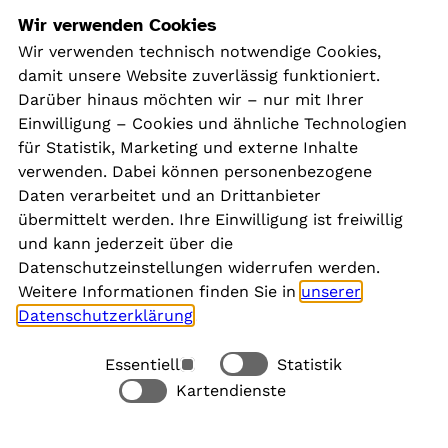
Navigation
Wir verwenden Cookies
Wir verwenden technisch notwendige Cookies,
damit unsere Website zuverlässig funktioniert.
Kontakt
Darüber hinaus möchten wir – nur mit Ihrer
Presse
Einwilligung – Cookies und ähnliche Technologien
Aktuelles
für Statistik, Marketing und externe Inhalte
Karriere
verwenden. Dabei können personenbezogene
Newsletter
Daten verarbeitet und an Drittanbieter
übermittelt werden. Ihre Einwilligung ist freiwillig
und kann jederzeit über die
Social Media
Datenschutzeinstellungen widerrufen werden.
Weitere Informationen finden Sie in
unserer
Datenschutzerklärung
.
Essentiell
Statistik
Rechtliches
Kartendienste
Alle akzeptieren
Barrierefreiheit