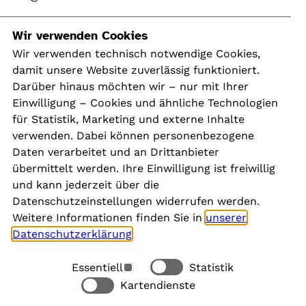
Navigation
Wir verwenden Cookies
Wir verwenden technisch notwendige Cookies,
damit unsere Website zuverlässig funktioniert.
Kontakt
Darüber hinaus möchten wir – nur mit Ihrer
Presse
Einwilligung – Cookies und ähnliche Technologien
Aktuelles
für Statistik, Marketing und externe Inhalte
Karriere
verwenden. Dabei können personenbezogene
Newsletter
Daten verarbeitet und an Drittanbieter
übermittelt werden. Ihre Einwilligung ist freiwillig
und kann jederzeit über die
Social Media
Datenschutzeinstellungen widerrufen werden.
Weitere Informationen finden Sie in
unserer
Datenschutzerklärung
.
Essentiell
Statistik
Rechtliches
Kartendienste