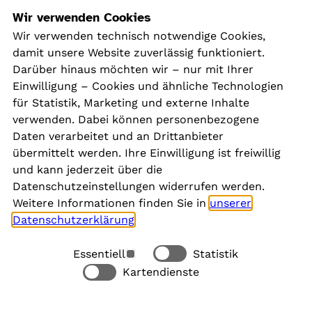
Navigation
Wir verwenden Cookies
Wir verwenden technisch notwendige Cookies,
damit unsere Website zuverlässig funktioniert.
Kontakt
Darüber hinaus möchten wir – nur mit Ihrer
Presse
Einwilligung – Cookies und ähnliche Technologien
Aktuelles
für Statistik, Marketing und externe Inhalte
Karriere
verwenden. Dabei können personenbezogene
Newsletter
Daten verarbeitet und an Drittanbieter
übermittelt werden. Ihre Einwilligung ist freiwillig
und kann jederzeit über die
Social Media
Datenschutzeinstellungen widerrufen werden.
Weitere Informationen finden Sie in
unserer
Datenschutzerklärung
.
Essentiell
Statistik
Rechtliches
Kartendienste
Alle akzeptieren
Barrierefreiheit