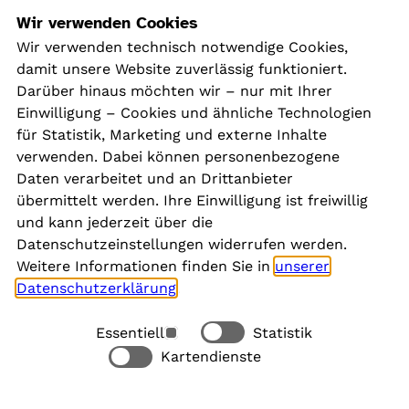
Navigation
Wir verwenden Cookies
Wir verwenden technisch notwendige Cookies,
damit unsere Website zuverlässig funktioniert.
Kontakt
Darüber hinaus möchten wir – nur mit Ihrer
Presse
Einwilligung – Cookies und ähnliche Technologien
Aktuelles
für Statistik, Marketing und externe Inhalte
Karriere
verwenden. Dabei können personenbezogene
Newsletter
Daten verarbeitet und an Drittanbieter
übermittelt werden. Ihre Einwilligung ist freiwillig
und kann jederzeit über die
Social Media
Datenschutzeinstellungen widerrufen werden.
Weitere Informationen finden Sie in
unserer
Datenschutzerklärung
.
Essentiell
Statistik
Rechtliches
Kartendienste
Alle akzeptieren
Barrierefreiheit