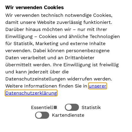
Navigation
Wir verwenden Cookies
Wir verwenden technisch notwendige Cookies,
damit unsere Website zuverlässig funktioniert.
Kontakt
Darüber hinaus möchten wir – nur mit Ihrer
Presse
Einwilligung – Cookies und ähnliche Technologien
Aktuelles
für Statistik, Marketing und externe Inhalte
Karriere
verwenden. Dabei können personenbezogene
Newsletter
Daten verarbeitet und an Drittanbieter
übermittelt werden. Ihre Einwilligung ist freiwillig
und kann jederzeit über die
Social Media
Datenschutzeinstellungen widerrufen werden.
Weitere Informationen finden Sie in
unserer
Datenschutzerklärung
.
Essentiell
Statistik
Rechtliches
Kartendienste
Alle akzeptieren
Barrierefreiheit