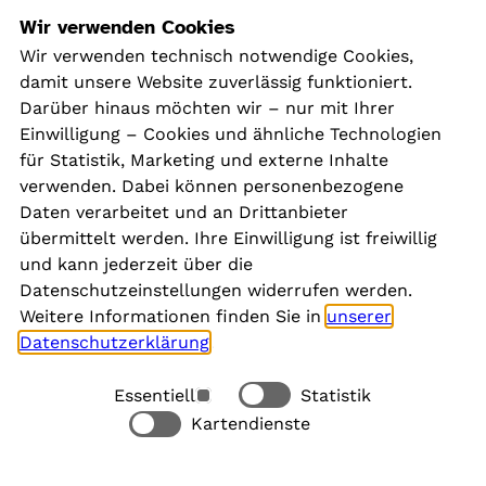
Navigation
Wir verwenden Cookies
Wir verwenden technisch notwendige Cookies,
damit unsere Website zuverlässig funktioniert.
Kontakt
Darüber hinaus möchten wir – nur mit Ihrer
Presse
Einwilligung – Cookies und ähnliche Technologien
Aktuelles
für Statistik, Marketing und externe Inhalte
Karriere
verwenden. Dabei können personenbezogene
Newsletter
Daten verarbeitet und an Drittanbieter
übermittelt werden. Ihre Einwilligung ist freiwillig
und kann jederzeit über die
Social Media
Datenschutzeinstellungen widerrufen werden.
Weitere Informationen finden Sie in
unserer
Datenschutzerklärung
.
Essentiell
Statistik
Rechtliches
Kartendienste
Alle akzeptieren
Barrierefreiheit