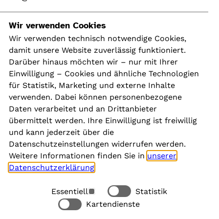
Navigation
Wir verwenden Cookies
Wir verwenden technisch notwendige Cookies,
damit unsere Website zuverlässig funktioniert.
Kontakt
Darüber hinaus möchten wir – nur mit Ihrer
Presse
Einwilligung – Cookies und ähnliche Technologien
Aktuelles
für Statistik, Marketing und externe Inhalte
Karriere
verwenden. Dabei können personenbezogene
Newsletter
Daten verarbeitet und an Drittanbieter
übermittelt werden. Ihre Einwilligung ist freiwillig
und kann jederzeit über die
Social Media
Datenschutzeinstellungen widerrufen werden.
Weitere Informationen finden Sie in
unserer
Datenschutzerklärung
.
Essentiell
Statistik
Rechtliches
Kartendienste