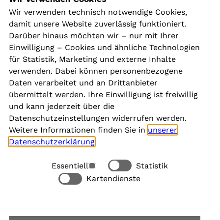
Navigation
Wir verwenden technisch notwendige Cookies,
damit unsere Website zuverlässig funktioniert.
Kontakt
Darüber hinaus möchten wir – nur mit Ihrer
Presse
Einwilligung – Cookies und ähnliche Technologien
Aktuelles
für Statistik, Marketing und externe Inhalte
Karriere
verwenden. Dabei können personenbezogene
Newsletter
Daten verarbeitet und an Drittanbieter
übermittelt werden. Ihre Einwilligung ist freiwillig
und kann jederzeit über die
Social Media
Datenschutzeinstellungen widerrufen werden.
Weitere Informationen finden Sie in
unserer
Datenschutzerklärung
.
Essentiell
Statistik
Rechtliches
Kartendienste
Alle akzeptieren
Barrierefreiheit
Allgemeine Datenschutzinformation