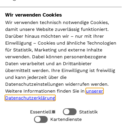
Navigation
Wir verwenden Cookies
Wir verwenden technisch notwendige Cookies,
damit unsere Website zuverlässig funktioniert.
Kontakt
Darüber hinaus möchten wir – nur mit Ihrer
Presse
Einwilligung – Cookies und ähnliche Technologien
Aktuelles
für Statistik, Marketing und externe Inhalte
Karriere
verwenden. Dabei können personenbezogene
Newsletter
Daten verarbeitet und an Drittanbieter
übermittelt werden. Ihre Einwilligung ist freiwillig
und kann jederzeit über die
Social Media
Datenschutzeinstellungen widerrufen werden.
Weitere Informationen finden Sie in
unserer
Datenschutzerklärung
.
Essentiell
Statistik
Rechtliches
Kartendienste