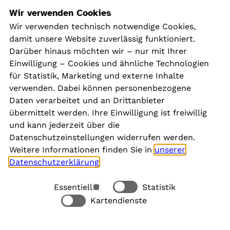
Navigation
Wir verwenden Cookies
Wir verwenden technisch notwendige Cookies,
damit unsere Website zuverlässig funktioniert.
Kontakt
Darüber hinaus möchten wir – nur mit Ihrer
Presse
Einwilligung – Cookies und ähnliche Technologien
Aktuelles
für Statistik, Marketing und externe Inhalte
Karriere
verwenden. Dabei können personenbezogene
Newsletter
Daten verarbeitet und an Drittanbieter
übermittelt werden. Ihre Einwilligung ist freiwillig
und kann jederzeit über die
Social Media
Datenschutzeinstellungen widerrufen werden.
Weitere Informationen finden Sie in
unserer
Datenschutzerklärung
.
Essentiell
Statistik
Rechtliches
Kartendienste
Alle akzeptieren
Barrierefreiheit