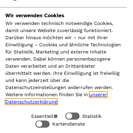
Navigation
Wir verwenden Cookies
Wir verwenden technisch notwendige Cookies,
damit unsere Website zuverlässig funktioniert.
Kontakt
Darüber hinaus möchten wir – nur mit Ihrer
Presse
Einwilligung – Cookies und ähnliche Technologien
Aktuelles
für Statistik, Marketing und externe Inhalte
Karriere
verwenden. Dabei können personenbezogene
Newsletter
Daten verarbeitet und an Drittanbieter
übermittelt werden. Ihre Einwilligung ist freiwillig
und kann jederzeit über die
Social Media
Datenschutzeinstellungen widerrufen werden.
Weitere Informationen finden Sie in
unserer
Datenschutzerklärung
.
Essentiell
Statistik
Rechtliches
Kartendienste