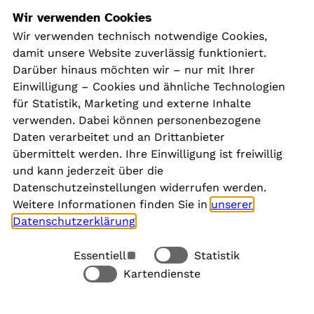
Navigation
Wir verwenden Cookies
Wir verwenden technisch notwendige Cookies,
damit unsere Website zuverlässig funktioniert.
Kontakt
Darüber hinaus möchten wir – nur mit Ihrer
Presse
Einwilligung – Cookies und ähnliche Technologien
Aktuelles
für Statistik, Marketing und externe Inhalte
Karriere
verwenden. Dabei können personenbezogene
Newsletter
Daten verarbeitet und an Drittanbieter
übermittelt werden. Ihre Einwilligung ist freiwillig
und kann jederzeit über die
Social Media
Datenschutzeinstellungen widerrufen werden.
Weitere Informationen finden Sie in
unserer
Datenschutzerklärung
.
Essentiell
Statistik
Rechtliches
Kartendienste
Alle akzeptieren
Barrierefreiheit