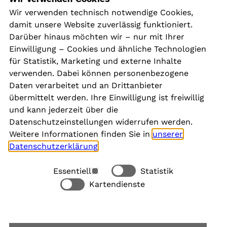
Navigation
Wir verwenden technisch notwendige Cookies,
damit unsere Website zuverlässig funktioniert.
Kontakt
Darüber hinaus möchten wir – nur mit Ihrer
Presse
Einwilligung – Cookies und ähnliche Technologien
Aktuelles
für Statistik, Marketing und externe Inhalte
Karriere
verwenden. Dabei können personenbezogene
Newsletter
Daten verarbeitet und an Drittanbieter
übermittelt werden. Ihre Einwilligung ist freiwillig
und kann jederzeit über die
Social Media
Datenschutzeinstellungen widerrufen werden.
Weitere Informationen finden Sie in
unserer
Datenschutzerklärung
.
Essentiell
Statistik
Rechtliches
Kartendienste
Alle akzeptieren
Barrierefreiheit
Allgemeine Datenschutzinformation