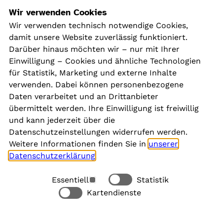
Navigation
Wir verwenden Cookies
Wir verwenden technisch notwendige Cookies,
damit unsere Website zuverlässig funktioniert.
Kontakt
Darüber hinaus möchten wir – nur mit Ihrer
Presse
Einwilligung – Cookies und ähnliche Technologien
Aktuelles
für Statistik, Marketing und externe Inhalte
Karriere
verwenden. Dabei können personenbezogene
Newsletter
Daten verarbeitet und an Drittanbieter
übermittelt werden. Ihre Einwilligung ist freiwillig
und kann jederzeit über die
Social Media
Datenschutzeinstellungen widerrufen werden.
Weitere Informationen finden Sie in
unserer
Datenschutzerklärung
.
Essentiell
Statistik
Rechtliches
Kartendienste
Alle akzeptieren
Barrierefreiheit