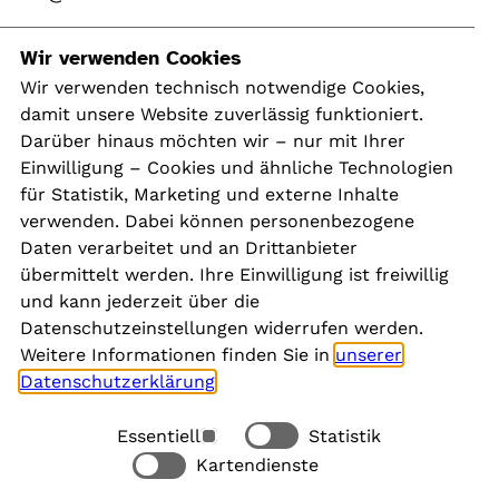
Navigation
Wir verwenden Cookies
Wir verwenden technisch notwendige Cookies,
damit unsere Website zuverlässig funktioniert.
Kontakt
Darüber hinaus möchten wir – nur mit Ihrer
Presse
Einwilligung – Cookies und ähnliche Technologien
Aktuelles
für Statistik, Marketing und externe Inhalte
Karriere
verwenden. Dabei können personenbezogene
Newsletter
Daten verarbeitet und an Drittanbieter
übermittelt werden. Ihre Einwilligung ist freiwillig
und kann jederzeit über die
Social Media
Datenschutzeinstellungen widerrufen werden.
Weitere Informationen finden Sie in
unserer
Datenschutzerklärung
.
Essentiell
Statistik
Rechtliches
Kartendienste