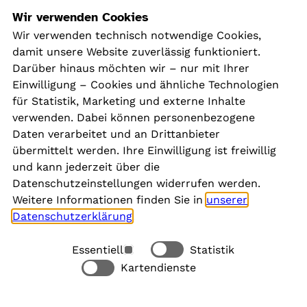
Navigation
Wir verwenden Cookies
Wir verwenden technisch notwendige Cookies,
damit unsere Website zuverlässig funktioniert.
Kontakt
Darüber hinaus möchten wir – nur mit Ihrer
Presse
Einwilligung – Cookies und ähnliche Technologien
Aktuelles
für Statistik, Marketing und externe Inhalte
Karriere
verwenden. Dabei können personenbezogene
Newsletter
Daten verarbeitet und an Drittanbieter
übermittelt werden. Ihre Einwilligung ist freiwillig
und kann jederzeit über die
Social Media
Datenschutzeinstellungen widerrufen werden.
Weitere Informationen finden Sie in
unserer
Datenschutzerklärung
.
Essentiell
Statistik
Rechtliches
Kartendienste
Alle akzeptieren
Barrierefreiheit