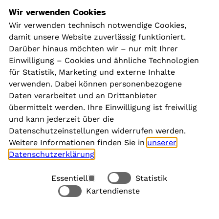
Navigation
Wir verwenden Cookies
Wir verwenden technisch notwendige Cookies,
damit unsere Website zuverlässig funktioniert.
Kontakt
Darüber hinaus möchten wir – nur mit Ihrer
Presse
Einwilligung – Cookies und ähnliche Technologien
Aktuelles
für Statistik, Marketing und externe Inhalte
Karriere
verwenden. Dabei können personenbezogene
Newsletter
Daten verarbeitet und an Drittanbieter
übermittelt werden. Ihre Einwilligung ist freiwillig
und kann jederzeit über die
Social Media
Datenschutzeinstellungen widerrufen werden.
Weitere Informationen finden Sie in
unserer
Datenschutzerklärung
.
Essentiell
Statistik
Rechtliches
Kartendienste
Alle akzeptieren
Barrierefreiheit