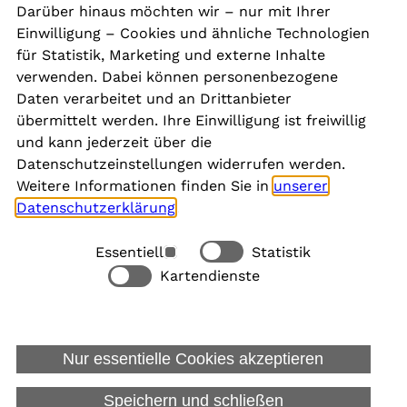
Darüber hinaus möchten wir – nur mit Ihrer
Presse
Einwilligung – Cookies und ähnliche Technologien
Aktuelles
für Statistik, Marketing und externe Inhalte
Karriere
verwenden. Dabei können personenbezogene
Newsletter
Daten verarbeitet und an Drittanbieter
übermittelt werden. Ihre Einwilligung ist freiwillig
und kann jederzeit über die
Social Media
Datenschutzeinstellungen widerrufen werden.
Weitere Informationen finden Sie in
unserer
Datenschutzerklärung
.
Essentiell
Statistik
Rechtliches
Kartendienste
Alle akzeptieren
Barrierefreiheit
Allgemeine Datenschutzinformation
Nur essentielle Cookies akzeptieren
Datenschutzinformation für Bewerbungen
Impressum
Speichern und schließen