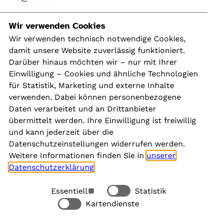
Navigation
Wir verwenden Cookies
Wir verwenden technisch notwendige Cookies,
damit unsere Website zuverlässig funktioniert.
Kontakt
Darüber hinaus möchten wir – nur mit Ihrer
Presse
Einwilligung – Cookies und ähnliche Technologien
Aktuelles
für Statistik, Marketing und externe Inhalte
Karriere
verwenden. Dabei können personenbezogene
Newsletter
Daten verarbeitet und an Drittanbieter
übermittelt werden. Ihre Einwilligung ist freiwillig
und kann jederzeit über die
Social Media
Datenschutzeinstellungen widerrufen werden.
Weitere Informationen finden Sie in
unserer
Datenschutzerklärung
.
Essentiell
Statistik
Rechtliches
Kartendienste