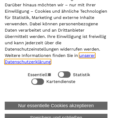
Kontakt
Darüber hinaus möchten wir – nur mit Ihrer
Presse
Einwilligung – Cookies und ähnliche Technologien
Aktuelles
für Statistik, Marketing und externe Inhalte
Karriere
verwenden. Dabei können personenbezogene
Newsletter
Daten verarbeitet und an Drittanbieter
übermittelt werden. Ihre Einwilligung ist freiwillig
und kann jederzeit über die
Social Media
Datenschutzeinstellungen widerrufen werden.
Weitere Informationen finden Sie in
unserer
Datenschutzerklärung
.
Essentiell
Statistik
Rechtliches
Kartendienste
Alle akzeptieren
Barrierefreiheit
Allgemeine Datenschutzinformation
Nur essentielle Cookies akzeptieren
Datenschutzinformation für Bewerbungen
Impressum
Speichern und schließen