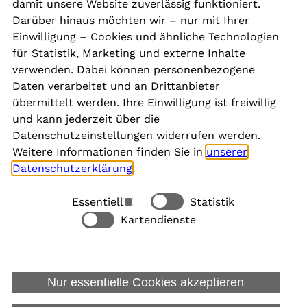
damit unsere Website zuverlässig funktioniert.
Kontakt
Darüber hinaus möchten wir – nur mit Ihrer
Presse
Einwilligung – Cookies und ähnliche Technologien
Aktuelles
für Statistik, Marketing und externe Inhalte
Karriere
verwenden. Dabei können personenbezogene
Newsletter
Daten verarbeitet und an Drittanbieter
übermittelt werden. Ihre Einwilligung ist freiwillig
und kann jederzeit über die
Social Media
Datenschutzeinstellungen widerrufen werden.
Weitere Informationen finden Sie in
unserer
Datenschutzerklärung
.
Essentiell
Statistik
Rechtliches
Kartendienste
Alle akzeptieren
Barrierefreiheit
Allgemeine Datenschutzinformation
Nur essentielle Cookies akzeptieren
Datenschutzinformation für Bewerbungen